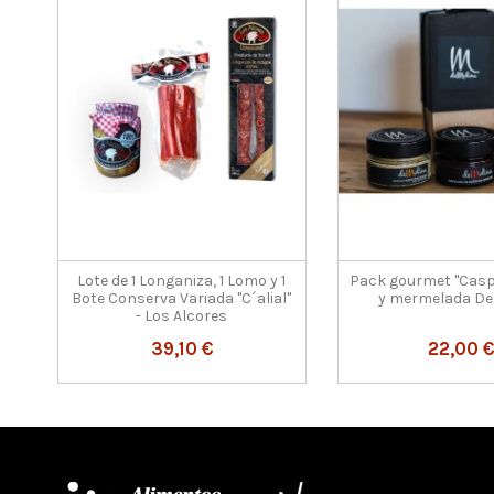
Lote de 1 Longaniza, 1 Lomo y 1
Pack gourmet "Casp
Bote Conserva Variada "C´alial"
y mermelada De
- Los Alcores
39,10 €
22,00 