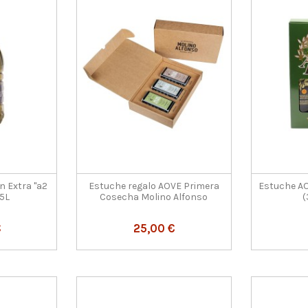
en Extra "a2
Estuche regalo AOVE Primera
Estuche A
 5L
Cosecha Molino Alfonso
(
€
25,00 €