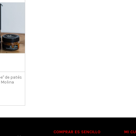
e" de patés
 Molina
€
COMPRAR ES SENCILLO
MI C