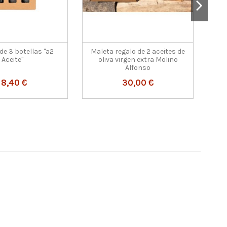
de 3 botellas "a2
Maleta regalo de 2 aceites de
Es
Aceite"
oliva virgen extra Molino
oli
Alfonso
18,40 €
30,00 €