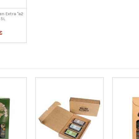
gen Extra "a2
 5L
€