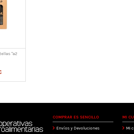
ellas "a2
€
COMPRAR ES SENCILLO
MI C
Envíos y Devoluciones
Mi 