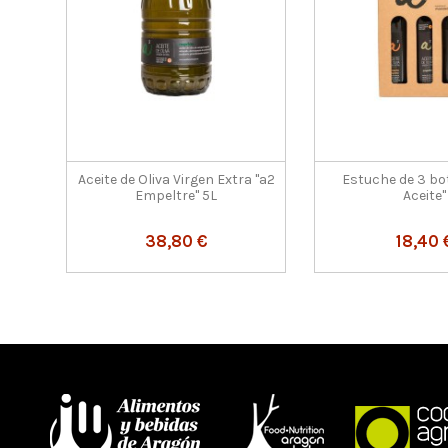
Aceite de Oliva Virgen Extra "a2
Estuche de 3 bot
Empeltre" 5L
Aceite"
38,80 €
18,40 