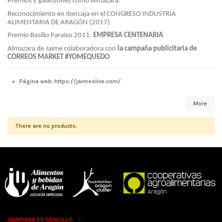
Premios y galardones como Almazara:
Reconocimiento en Ibercaja en el CONGRESO INDUSTRIA 
ALIMENTARIA DE ARAGÓN (2017)
Premio Basilio Paraiso 2011. 
EMPRESA CENTENARIA
Almazara de Jaime colaboradora con 
la campaña publicitaria de 
CORREOS MARKET #YOMEQUEDO
Página web:
https://jaimeolive.com/
More
There are no products.
COMPRAR ES SENCILLO